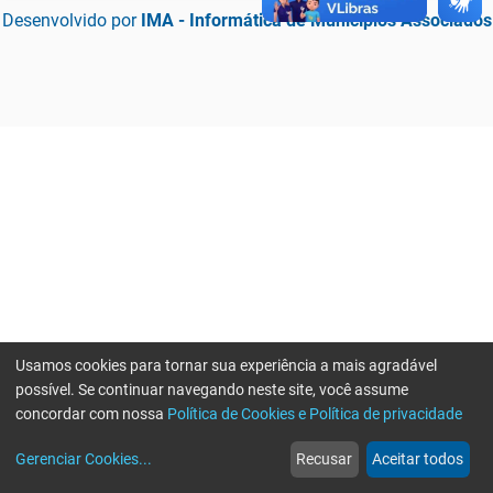
Desenvolvido por
IMA - Informática de Municípios Associados
Usamos cookies para tornar sua experiência a mais agradável
possível. Se continuar navegando neste site, você assume
concordar com nossa
Política de Cookies e Política de privacidade
home
build_circle
event
web
more_horiz
Erro ao enviar informações, por favor tente novamente
Gerenciar Cookies
...
Recusar
Aceitar todos
Início
Serviços
Eventos
Notícias
Mais