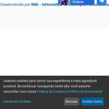
Desenvolvido por
IMA - Informática de Municípios Associados
Usamos cookies para tornar sua experiência a mais agradável
possível. Se continuar navegando neste site, você assume
concordar com nossa
Política de Cookies e Política de privacidade
home
build_circle
event
web
more_horiz
Erro ao enviar informações, por favor tente novamente
Gerenciar Cookies
...
Recusar
Aceitar todos
Início
Serviços
Eventos
Notícias
Mais