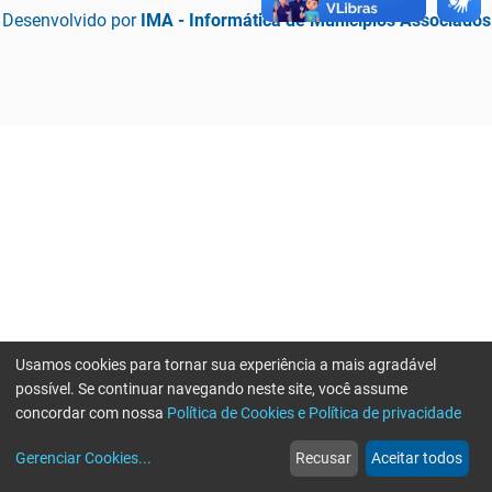
Desenvolvido por
IMA - Informática de Municípios Associados
Usamos cookies para tornar sua experiência a mais agradável
possível. Se continuar navegando neste site, você assume
concordar com nossa
Política de Cookies e Política de privacidade
home
build_circle
event
web
more_horiz
Erro ao enviar informações, por favor tente novamente
Gerenciar Cookies
...
Recusar
Aceitar todos
Início
Serviços
Eventos
Notícias
Mais