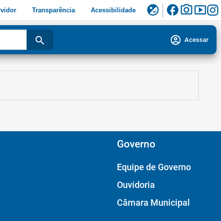
facebook
photo_camera
smart_display
flaky
vidor
Transparência
Acessibilidade
account_circle
search
Acessar
Governo
Equipe de Governo
Ouvidoria
Câmara Municipal