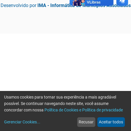
Desenvolvido por
IMA - Informática de Municípios Associados
Usamos cookies para tornar sua experiência a mais agradável
possível. Se continuar navegando neste site, você assume
concordar com nossa
Política de Cookies e Política de privacidade
home
build_circle
event
web
more_horiz
Erro ao enviar informações, por favor tente novamente
Gerenciar Cookies
...
Recusar
Aceitar todos
Início
Serviços
Eventos
Notícias
Mais