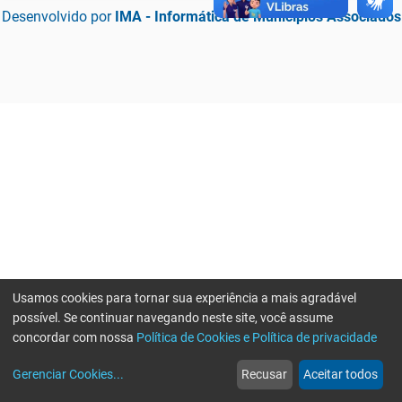
Desenvolvido por
IMA - Informática de Municípios Associados
Usamos cookies para tornar sua experiência a mais agradável
possível. Se continuar navegando neste site, você assume
concordar com nossa
Política de Cookies e Política de privacidade
home
build_circle
event
web
more_horiz
Erro ao enviar informações, por favor tente novamente
Gerenciar Cookies
...
Recusar
Aceitar todos
Início
Serviços
Eventos
Notícias
Mais