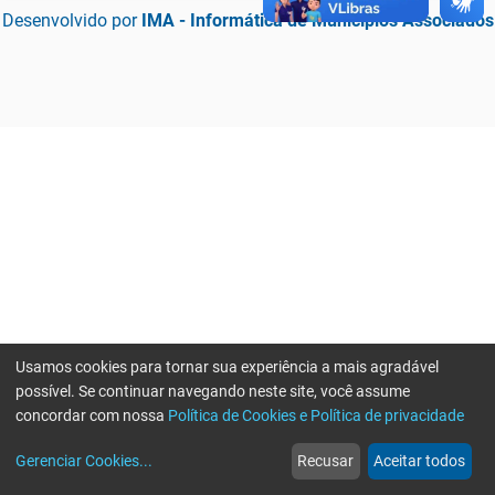
Desenvolvido por
IMA - Informática de Municípios Associados
Usamos cookies para tornar sua experiência a mais agradável
possível. Se continuar navegando neste site, você assume
concordar com nossa
Política de Cookies e Política de privacidade
home
build_circle
event
web
more_horiz
Erro ao enviar informações, por favor tente novamente
Gerenciar Cookies
...
Recusar
Aceitar todos
Início
Serviços
Eventos
Notícias
Mais