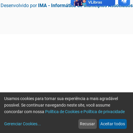
Desenvolvido por
IMA - Informática de Municípios Associados
Usamos cookies para tornar sua experiência a mais agradável
possível. Se continuar navegando neste site, você assume
concordar com nossa
Política de Cookies e Política de privacidade
home
build_circle
event
web
more_horiz
Erro ao enviar informações, por favor tente novamente
Gerenciar Cookies
...
Recusar
Aceitar todos
Início
Serviços
Eventos
Notícias
Mais