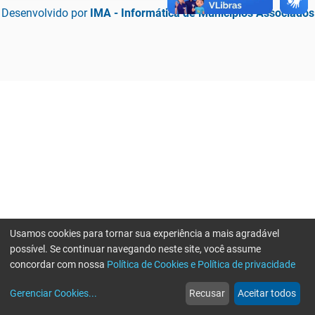
Desenvolvido por
IMA - Informática de Municípios Associados
Usamos cookies para tornar sua experiência a mais agradável
possível. Se continuar navegando neste site, você assume
concordar com nossa
Política de Cookies e Política de privacidade
home
build_circle
event
web
more_horiz
Erro ao enviar informações, por favor tente novamente
Gerenciar Cookies
...
Recusar
Aceitar todos
Início
Serviços
Eventos
Notícias
Mais