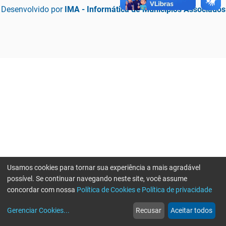
Desenvolvido por
IMA - Informática de Municípios Associados
Usamos cookies para tornar sua experiência a mais agradável
possível. Se continuar navegando neste site, você assume
concordar com nossa
Política de Cookies e Política de privacidade
home
build_circle
event
web
more_horiz
Erro ao enviar informações, por favor tente novamente
Gerenciar Cookies
...
Recusar
Aceitar todos
Início
Serviços
Eventos
Notícias
Mais