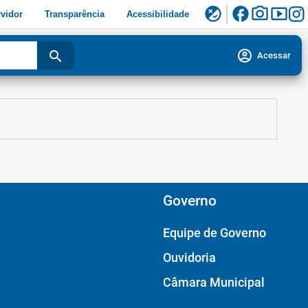
facebook
photo_camera
smart_display
flaky
vidor
Transparência
Acessibilidade
account_circle
search
Acessar
Governo
Equipe de Governo
Ouvidoria
Câmara Municipal