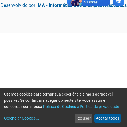
Desenvolvido por
IMA - Informática de Municípios Associados
Usamos cookies para tornar sua experiência a mais agradável
possível. Se continuar navegando neste site, você assume
concordar com nossa
Política de Cookies e Política de privacidade
home
build_circle
event
web
more_horiz
Erro ao enviar informações, por favor tente novamente
Gerenciar Cookies
...
Recusar
Aceitar todos
Início
Serviços
Eventos
Notícias
Mais