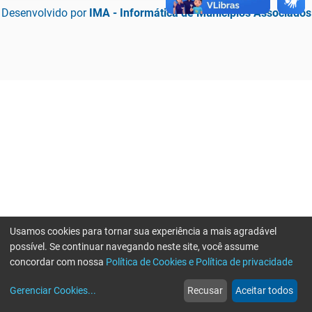
Desenvolvido por
IMA - Informática de Municípios Associados
Usamos cookies para tornar sua experiência a mais agradável
possível. Se continuar navegando neste site, você assume
concordar com nossa
Política de Cookies e Política de privacidade
home
build_circle
event
web
more_horiz
Erro ao enviar informações, por favor tente novamente
Gerenciar Cookies
...
Recusar
Aceitar todos
Início
Serviços
Eventos
Notícias
Mais