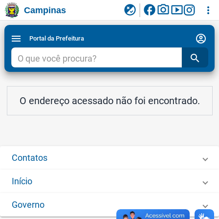
facebook
photo_camera
smart_display
flaky
more_vert
Campinas
Ligar/Desligar contraste visual de tela para
Ir para conteudo
Ir para menu do site da Prefeitura de Campinas
1
2
3
acessibilidade
account_circle
menu
Portal da Prefeitura
search
O endereço acessado não foi encontrado.
Contatos
Início
Governo