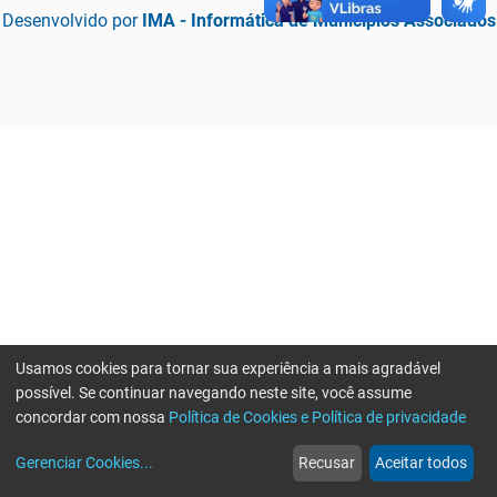
Desenvolvido por
IMA - Informática de Municípios Associados
Usamos cookies para tornar sua experiência a mais agradável
possível. Se continuar navegando neste site, você assume
concordar com nossa
Política de Cookies e Política de privacidade
home
build_circle
event
web
more_horiz
Erro ao enviar informações, por favor tente novamente
Gerenciar Cookies
...
Recusar
Aceitar todos
Início
Serviços
Eventos
Notícias
Mais