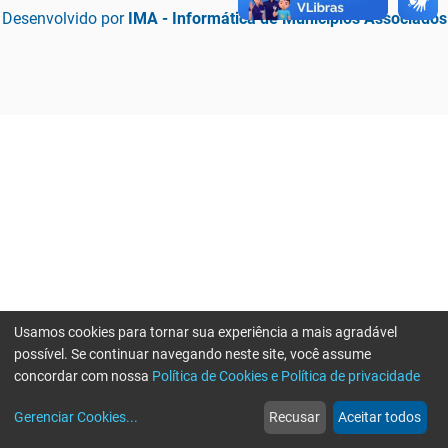
Desenvolvido por
IMA - Informática de Municípios Associados
Usamos cookies para tornar sua experiência a mais agradável
possível. Se continuar navegando neste site, você assume
concordar com nossa
Política de Cookies e Política de privacidade
home
build_circle
event
web
more_horiz
Erro ao enviar informações, por favor tente novamente
Gerenciar Cookies
...
Recusar
Aceitar todos
Início
Serviços
Eventos
Notícias
Mais