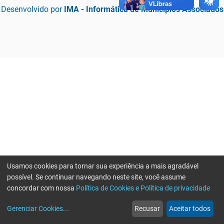
Desenvolvido por
IMA - Informática de Municípios Associados
Usamos cookies para tornar sua experiência a mais agradável
possível. Se continuar navegando neste site, você assume
concordar com nossa
Política de Cookies e Política de privacidade
home
build_circle
event
web
more_horiz
Erro ao enviar informações, por favor tente novamente
Gerenciar Cookies
...
Recusar
Aceitar todos
Início
Serviços
Eventos
Notícias
Mais