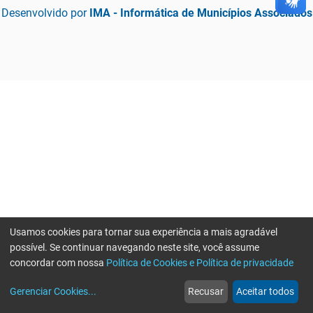
Desenvolvido por
IMA - Informática de Municípios Associados
Usamos cookies para tornar sua experiência a mais agradável
possível. Se continuar navegando neste site, você assume
concordar com nossa
Política de Cookies e Política de privacidade
home
build_circle
event
web
more_horiz
Erro ao enviar informações, por favor tente novamente
Gerenciar Cookies
...
Recusar
Aceitar todos
Início
Serviços
Eventos
Notícias
Mais