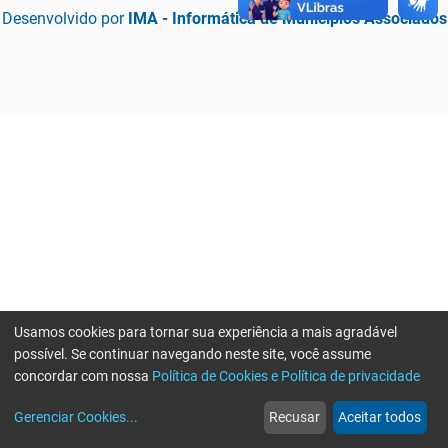
Desenvolvido por
IMA - Informática de Municípios Associados
Usamos cookies para tornar sua experiência a mais agradável
possível. Se continuar navegando neste site, você assume
concordar com nossa
Política de Cookies e Política de privacidade
home
build_circle
event
web
more_horiz
Erro ao enviar informações, por favor tente novamente
Gerenciar Cookies
...
Recusar
Aceitar todos
Início
Serviços
Eventos
Notícias
Mais