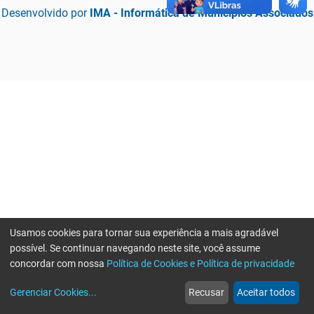
Desenvolvido por
IMA - Informática de Municípios Associados
Usamos cookies para tornar sua experiência a mais agradável
possível. Se continuar navegando neste site, você assume
concordar com nossa
Política de Cookies e Política de privacidade
home
build_circle
event
web
more_horiz
Erro ao enviar informações, por favor tente novamente
Gerenciar Cookies
...
Recusar
Aceitar todos
Início
Serviços
Eventos
Notícias
Mais