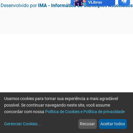
Desenvolvido por
IMA - Informática de Municípios Associados
Usamos cookies para tornar sua experiência a mais agradável
possível. Se continuar navegando neste site, você assume
concordar com nossa
Política de Cookies e Política de privacidade
home
build_circle
event
web
more_horiz
Erro ao enviar informações, por favor tente novamente
Gerenciar Cookies
...
Recusar
Aceitar todos
Início
Serviços
Eventos
Notícias
Mais