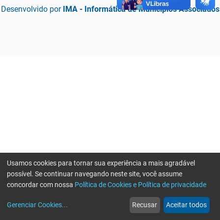
Desenvolvido por
IMA - Informática de Municípios Associados
Usamos cookies para tornar sua experiência a mais agradável
possível. Se continuar navegando neste site, você assume
concordar com nossa
Política de Cookies e Política de privacidade
home
build_circle
event
web
more_horiz
Erro ao enviar informações, por favor tente novamente
Gerenciar Cookies
...
Recusar
Aceitar todos
Início
Serviços
Eventos
Notícias
Mais