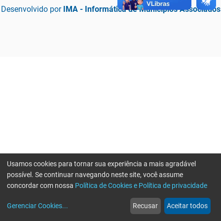
Desenvolvido por
IMA - Informática de Municípios Associados
Usamos cookies para tornar sua experiência a mais agradável
possível. Se continuar navegando neste site, você assume
concordar com nossa
Política de Cookies e Política de privacidade
home
build_circle
event
web
more_horiz
Erro ao enviar informações, por favor tente novamente
Gerenciar Cookies
...
Recusar
Aceitar todos
Início
Serviços
Eventos
Notícias
Mais