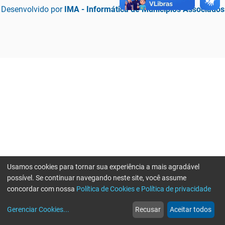
Desenvolvido por
IMA - Informática de Municípios Associados
Usamos cookies para tornar sua experiência a mais agradável
possível. Se continuar navegando neste site, você assume
concordar com nossa
Política de Cookies e Política de privacidade
home
build_circle
event
web
more_horiz
Erro ao enviar informações, por favor tente novamente
Gerenciar Cookies
...
Recusar
Aceitar todos
Início
Serviços
Eventos
Notícias
Mais