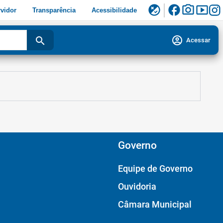
facebook
photo_camera
smart_display
flaky
vidor
Transparência
Acessibilidade
account_circle
search
Acessar
Governo
Equipe de Governo
Ouvidoria
Câmara Municipal