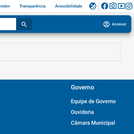
facebook
photo_camera
smart_display
flaky
vidor
Transparência
Acessibilidade
account_circle
search
Acessar
Governo
Equipe de Governo
Ouvidoria
Câmara Municipal