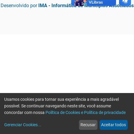
Desenvolvido por
IMA - Informática de Municípios Associados
Usamos cookies para tornar sua experiência a mais agradável
possível. Se continuar navegando neste site, você assume
concordar com nossa
Política de Cookies e Política de privacidade
home
build_circle
event
web
more_horiz
Erro ao enviar informações, por favor tente novamente
Gerenciar Cookies
...
Recusar
Aceitar todos
Início
Serviços
Eventos
Notícias
Mais