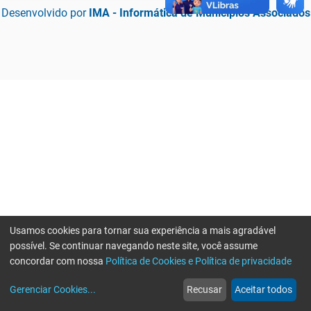
Desenvolvido por
IMA - Informática de Municípios Associados
Usamos cookies para tornar sua experiência a mais agradável
possível. Se continuar navegando neste site, você assume
concordar com nossa
Política de Cookies e Política de privacidade
home
build_circle
event
web
more_horiz
Erro ao enviar informações, por favor tente novamente
Gerenciar Cookies
...
Recusar
Aceitar todos
Início
Serviços
Eventos
Notícias
Mais