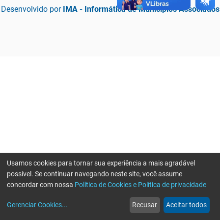
Desenvolvido por
IMA - Informática de Municípios Associados
Usamos cookies para tornar sua experiência a mais agradável
possível. Se continuar navegando neste site, você assume
concordar com nossa
Política de Cookies e Política de privacidade
home
build_circle
event
web
more_horiz
Erro ao enviar informações, por favor tente novamente
Gerenciar Cookies
...
Recusar
Aceitar todos
Início
Serviços
Eventos
Notícias
Mais