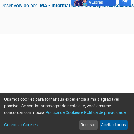
Desenvolvido por
IMA - Informática de Municípios Associados
Usamos cookies para tornar sua experiência a mais agradável
possível. Se continuar navegando neste site, você assume
concordar com nossa
Política de Cookies e Política de privacidade
home
build_circle
event
web
more_horiz
Erro ao enviar informações, por favor tente novamente
Gerenciar Cookies
...
Recusar
Aceitar todos
Início
Serviços
Eventos
Notícias
Mais