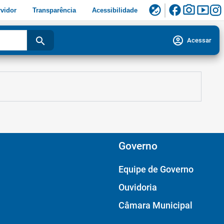
facebook
photo_camera
smart_display
flaky
vidor
Transparência
Acessibilidade
account_circle
search
Acessar
Governo
Equipe de Governo
Ouvidoria
Câmara Municipal