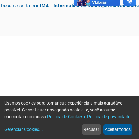
Desenvolvido por
IMA - Informática de Municípios Associados
Usamos cookies para tornar sua experiência a mais agradável
possível. Se continuar navegando neste site, você assume
concordar com nossa
Política de Cookies e Política de privacidade
home
build_circle
event
web
more_horiz
Erro ao enviar informações, por favor tente novamente
Gerenciar Cookies
...
Recusar
Aceitar todos
Início
Serviços
Eventos
Notícias
Mais