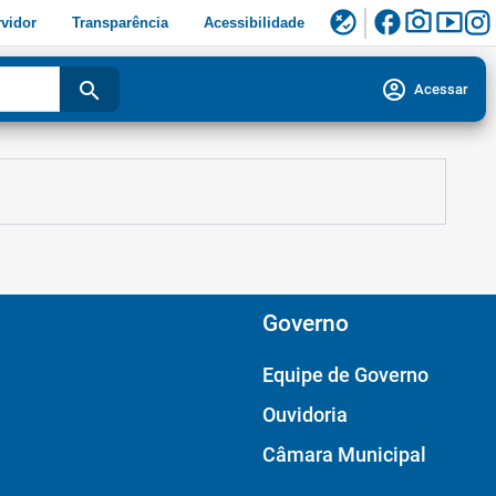
facebook
photo_camera
smart_display
flaky
vidor
Transparência
Acessibilidade
account_circle
search
Acessar
Governo
Equipe de Governo
Ouvidoria
Câmara Municipal