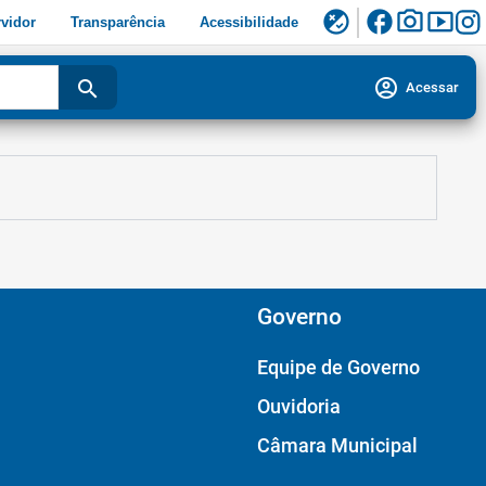
facebook
photo_camera
smart_display
flaky
vidor
Transparência
Acessibilidade
account_circle
search
Acessar
Governo
Equipe de Governo
Ouvidoria
Câmara Municipal