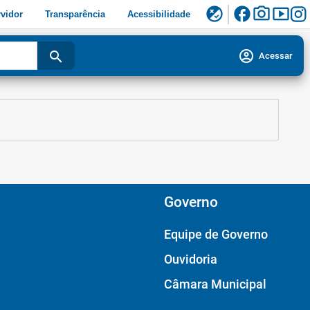
facebook
photo_camera
smart_display
flaky
vidor
Transparência
Acessibilidade
account_circle
search
Acessar
Governo
Equipe de Governo
Ouvidoria
Câmara Municipal