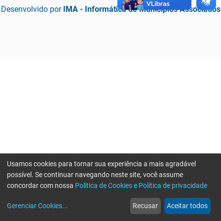
Desenvolvido por
IMA - Informática de Municípios Associados
Usamos cookies para tornar sua experiência a mais agradável
possível. Se continuar navegando neste site, você assume
concordar com nossa
Política de Cookies e Política de privacidade
home
build_circle
event
web
more_horiz
Erro ao enviar informações, por favor tente novamente
Gerenciar Cookies
...
Recusar
Aceitar todos
Início
Serviços
Eventos
Notícias
Mais