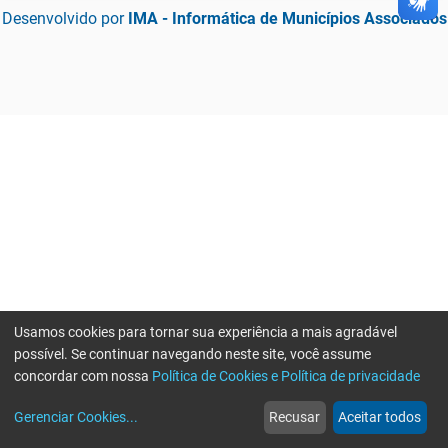
Desenvolvido por
IMA - Informática de Municípios Associados
Usamos cookies para tornar sua experiência a mais agradável
possível. Se continuar navegando neste site, você assume
concordar com nossa
Política de Cookies e Política de privacidade
home
build_circle
event
web
more_horiz
Gerenciar Cookies
...
Recusar
Aceitar todos
Início
Serviços
Eventos
Notícias
Mais