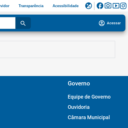
facebook
photo_camera
smart_display
flaky
vidor
Transparência
Acessibilidade
account_circle
search
Acessar
Governo
Equipe de Governo
Ouvidoria
Câmara Municipal