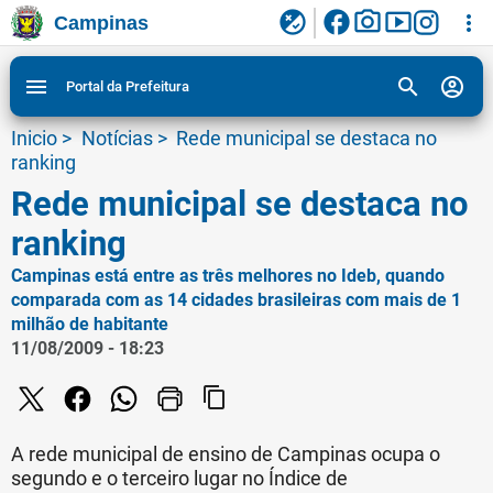
facebook
photo_camera
smart_display
flaky
more_vert
Campinas
Ligar/Desligar contraste visual de tela para
Ir para conteudo
Ir para menu do site da Prefeitura de Campinas
1
2
3
acessibilidade
search
account_circle
menu
Portal da Prefeitura
Inicio
>
Notícias
>
Rede municipal se destaca no
ranking
Rede municipal se destaca no
ranking
Campinas está entre as três melhores no Ideb, quando
comparada com as 14 cidades brasileiras com mais de 1
milhão de habitante
11/08/2009 - 18:23
content_copy
A rede municipal de ensino de Campinas ocupa o
segundo e o terceiro lugar no Índice de