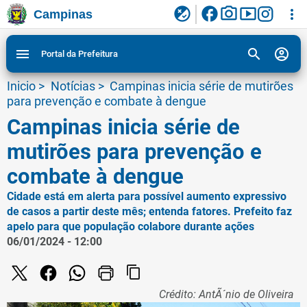
facebook
photo_camera
smart_display
flaky
more_vert
Campinas
Ligar/Desligar contraste visual de tela para
Ir para conteudo
Ir para menu do site da Prefeitura de Campinas
1
2
3
acessibilidade
search
account_circle
menu
Portal da Prefeitura
Inicio
>
Notícias
>
Campinas inicia série de mutirões
para prevenção e combate à dengue
Campinas inicia série de
mutirões para prevenção e
combate à dengue
Cidade está em alerta para possível aumento expressivo
de casos a partir deste mês; entenda fatores. Prefeito faz
apelo para que população colabore durante ações
06/01/2024 - 12:00
content_copy
Crédito: AntÃ´nio de Oliveira