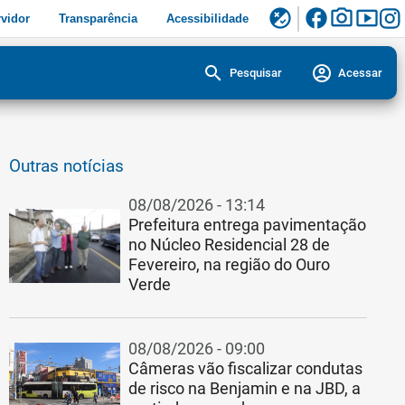
facebook
photo_camera
smart_display
flaky
vidor
Transparência
Acessibilidade
search
account_circle
Pesquisar
Acessar
Outras notícias
08/08/2026 - 13:14
Prefeitura entrega pavimentação
no Núcleo Residencial 28 de
Fevereiro, na região do Ouro
Verde
Crédito: Carlos Bassan
08/08/2026 - 09:00
Câmeras vão fiscalizar condutas
de risco na Benjamin e na JBD, a