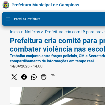
Prefeitura Municipal de Campinas
Ir para conteudo
Ir para menu do site da Prefeitura de Campinas
Ligar/Desligar contraste visual de tela para acessibili
1
2
menu
Portal da Prefeitura
Inicio
>
Notícias
>
Prefeitura cria comitê para prev
Prefeitura cria comitê para p
combater violência nas esco
Trabalho conjunto entre forças policiais, GM e Secretar
compartilhamento de informações em tempo real
14/04/2023 - 14:00
content_copy