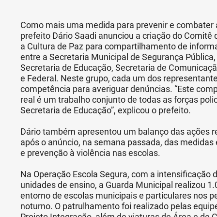
Como mais uma medida para prevenir e combater a 
prefeito Dário Saadi anunciou a criação do Comitê
a Cultura de Paz para compartilhamento de infor
entre a Secretaria Municipal de Segurança Pública,
Secretaria de Educação, Secretaria de Comunicação e
e Federal. Neste grupo, cada um dos representante
competência para averiguar denúncias. “Este com
real é um trabalho conjunto de todas as forças poli
Secretaria de Educação”, explicou o prefeito.
Dário também apresentou um balanço das ações rea
após o anúncio, na semana passada, das medidas
e prevenção à violência nas escolas.
Na Operação Escola Segura, com a intensificação 
unidades de ensino, a Guarda Municipal realizou 1
entorno de escolas municipais e particulares nos p
noturno. O patrulhamento foi realizado pelas equip
Projeto Integração, além de viaturas de Área e d