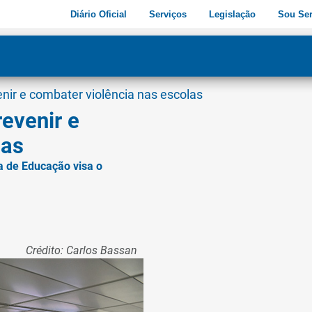
Diário Oficial
Serviços
Legislação
Sou Ser
dade
3
enir e combater violência nas escolas
revenir e
las
ia de Educação visa o
Crédito: Carlos Bassan