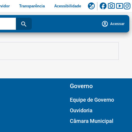
facebook
photo_camera
smart_display
flaky
vidor
Transparência
Acessibilidade
account_circle
search
Acessar
Governo
Equipe de Governo
Ouvidoria
Câmara Municipal