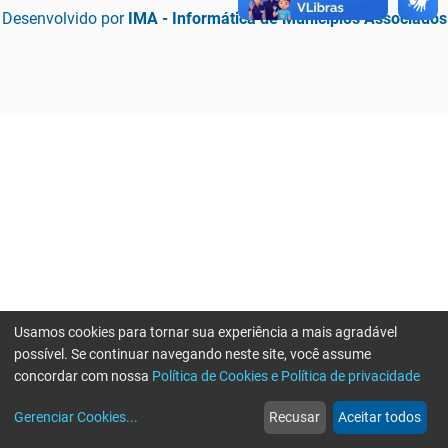
Desenvolvido por
IMA - Informática de Municípios Associados
Usamos cookies para tornar sua experiência a mais agradável
possível. Se continuar navegando neste site, você assume
concordar com nossa
Política de Cookies e Política de privacidade
home
build_circle
event
web
more_horiz
Erro ao enviar informações, por favor tente novamente
Gerenciar Cookies
...
Recusar
Aceitar todos
Início
Serviços
Eventos
Notícias
Mais