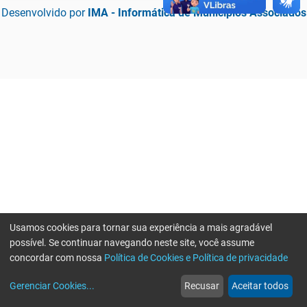
Desenvolvido por
IMA - Informática de Municípios Associados
Usamos cookies para tornar sua experiência a mais agradável
possível. Se continuar navegando neste site, você assume
concordar com nossa
Política de Cookies e Política de privacidade
home
build_circle
event
web
more_horiz
Erro ao enviar informações, por favor tente novamente
Gerenciar Cookies
...
Recusar
Aceitar todos
Início
Serviços
Eventos
Notícias
Mais