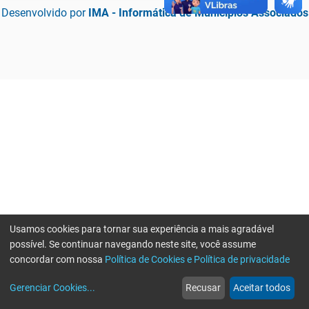
Desenvolvido por
IMA - Informática de Municípios Associados
Usamos cookies para tornar sua experiência a mais agradável
possível. Se continuar navegando neste site, você assume
concordar com nossa
Política de Cookies e Política de privacidade
home
build_circle
event
web
more_horiz
Erro ao enviar informações, por favor tente novamente
Gerenciar Cookies
...
Recusar
Aceitar todos
Início
Serviços
Eventos
Notícias
Mais