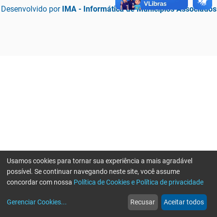
Desenvolvido por
IMA - Informática de Municípios Associados
Usamos cookies para tornar sua experiência a mais agradável
possível. Se continuar navegando neste site, você assume
concordar com nossa
Política de Cookies e Política de privacidade
home
build_circle
event
web
more_horiz
Erro ao enviar informações, por favor tente novamente
Gerenciar Cookies
...
Recusar
Aceitar todos
Início
Serviços
Eventos
Notícias
Mais