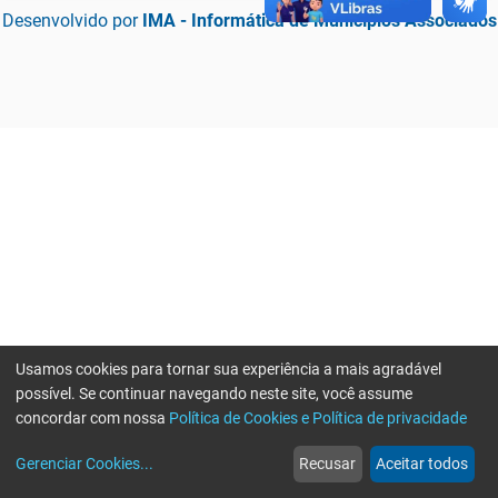
Desenvolvido por
IMA - Informática de Municípios Associados
Usamos cookies para tornar sua experiência a mais agradável
possível. Se continuar navegando neste site, você assume
concordar com nossa
Política de Cookies e Política de privacidade
home
build_circle
event
web
more_horiz
Erro ao enviar informações, por favor tente novamente
Gerenciar Cookies
...
Recusar
Aceitar todos
Início
Serviços
Eventos
Notícias
Mais