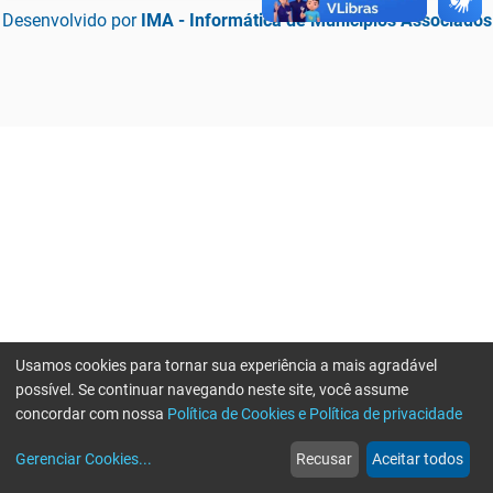
Desenvolvido por
IMA - Informática de Municípios Associados
Usamos cookies para tornar sua experiência a mais agradável
possível. Se continuar navegando neste site, você assume
concordar com nossa
Política de Cookies e Política de privacidade
home
build_circle
event
web
more_horiz
Erro ao enviar informações, por favor tente novamente
Gerenciar Cookies
...
Recusar
Aceitar todos
Início
Serviços
Eventos
Notícias
Mais