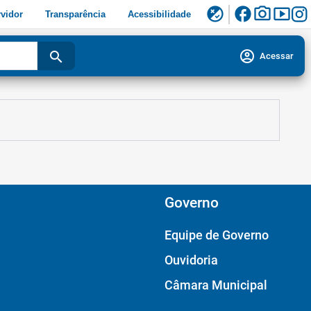
facebook
photo_camera
smart_display
flaky
vidor
Transparência
Acessibilidade
account_circle
search
Acessar
Governo
Equipe de Governo
Ouvidoria
Câmara Municipal