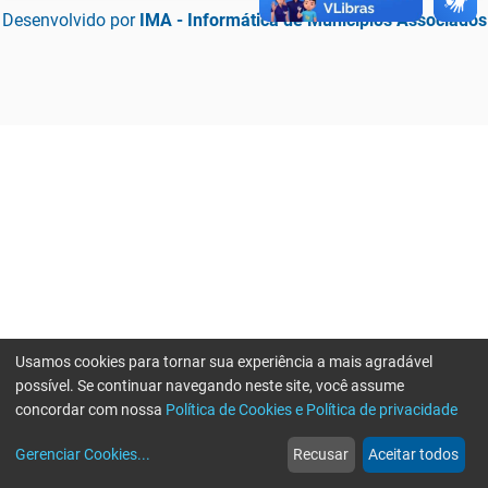
Desenvolvido por
IMA - Informática de Municípios Associados
Usamos cookies para tornar sua experiência a mais agradável
possível. Se continuar navegando neste site, você assume
concordar com nossa
Política de Cookies e Política de privacidade
home
build_circle
event
web
more_horiz
Erro ao enviar informações, por favor tente novamente
Gerenciar Cookies
...
Recusar
Aceitar todos
Início
Serviços
Eventos
Notícias
Mais