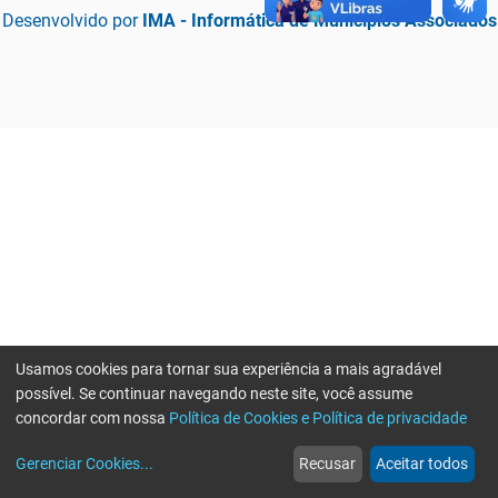
Desenvolvido por
IMA - Informática de Municípios Associados
Usamos cookies para tornar sua experiência a mais agradável
possível. Se continuar navegando neste site, você assume
concordar com nossa
Política de Cookies e Política de privacidade
home
build_circle
event
web
more_horiz
Erro ao enviar informações, por favor tente novamente
Gerenciar Cookies
...
Recusar
Aceitar todos
Início
Serviços
Eventos
Notícias
Mais